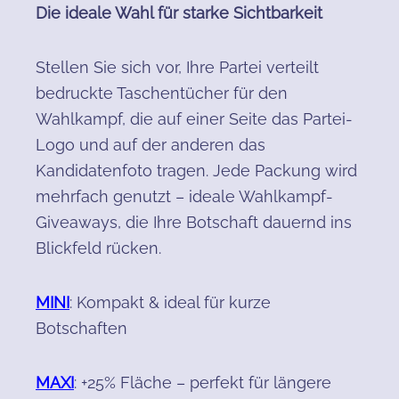
Herkunft / ZTN: Deutschland / 48182010
be
Die ideale Wahl für starke Sichtbarkeit
Erst Artikel konfigurieren und Design
(C
gestalten, anschließend bestellen.
Mind
Stellen Sie sich vor, Ihre Partei verteilt
bedruckte Taschentücher für den
Wahlkampf, die auf einer Seite das Partei-
Logo und auf der anderen das
Kandidatenfoto tragen. Jede Packung wird
mehrfach genutzt – ideale Wahlkampf-
Giveaways, die Ihre Botschaft dauernd ins
Blickfeld rücken.
MINI
: Kompakt & ideal für kurze
Botschaften
MAXI
: +25% Fläche – perfekt für längere