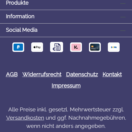
Produkte
Erst Artikel konfigurieren und Design
(C
gestalten, anschließend bestellen.
Mind
Information
Social Media
AGB
Widerrufsrecht
Datenschutz
Kontakt
Impressum
Alle Preise inkl. gesetzl. Mehrwertsteuer zzgl.
Versandkosten
und ggf. Nachnahmegebühren,
wenn nicht anders angegeben.