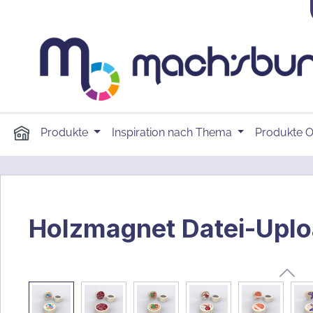
springen
Zur Hauptnavigation springen
Produkte
Inspiration nach Thema
Produkte O
Holzmagnet Datei-Upl
Bildergalerie überspringen