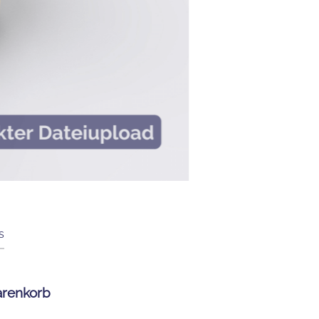
s
arenkorb