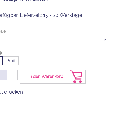
rfügbar, Lieferzeit: 15 - 20 Werktage
auswählen
öße
ck
Profi
Anzahl: Gib den gewünschten Wert ein od
In den Warenkorb
t drucken