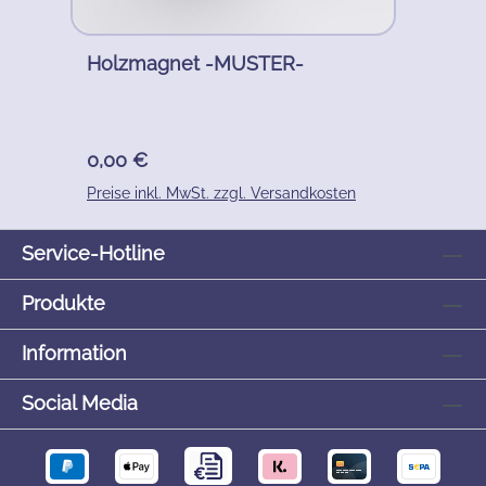
Holzmagnet -MUSTER-
Regulärer Preis:
0,00 €
Preise inkl. MwSt. zzgl. Versandkosten
Service-Hotline
Produkte
Information
Social Media