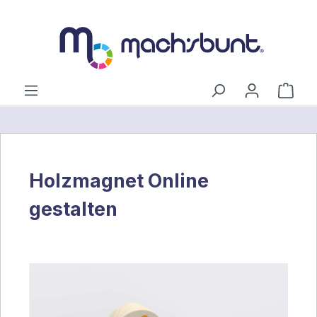
alt springen
Ware
Holzmagnet Online
gestalten
Bildergalerie überspringen