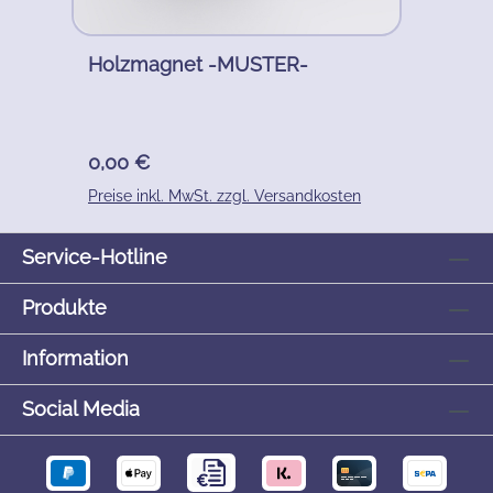
Holzmagnet -MUSTER-
Regulärer Preis:
0,00 €
Preise inkl. MwSt. zzgl. Versandkosten
Service-Hotline
Produkte
Information
Social Media