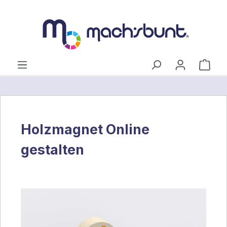
alt springen
Ware
Holzmagnet Online
gestalten
Bildergalerie überspringen