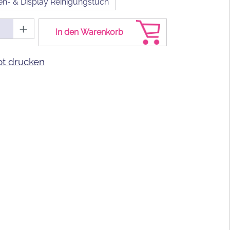
n- & Display Reinigungstuch
Anzahl: Gib den gewünschten Wert ein od
In den Warenkorb
t drucken