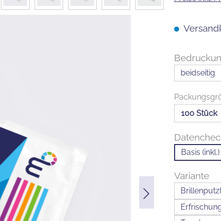
Versandk
Bedrucku
beidseitig
Packungsgr
Datenche
Basis (inkl.)
Variante
Brillenputz
Erfrischun