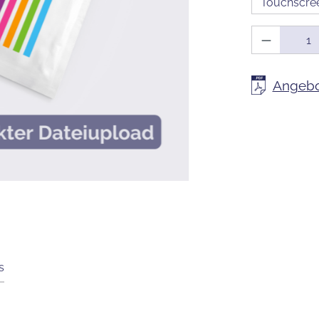
Touchscree
Produkt 
Angebo
s