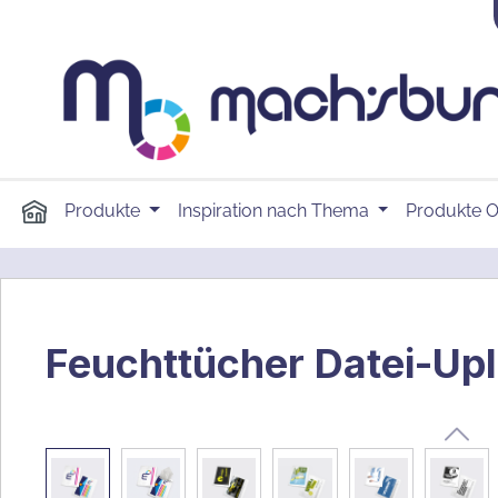
springen
Zur Hauptnavigation springen
Produkte
Inspiration nach Thema
Produkte O
Feuchttücher Datei-Up
Bildergalerie überspringen