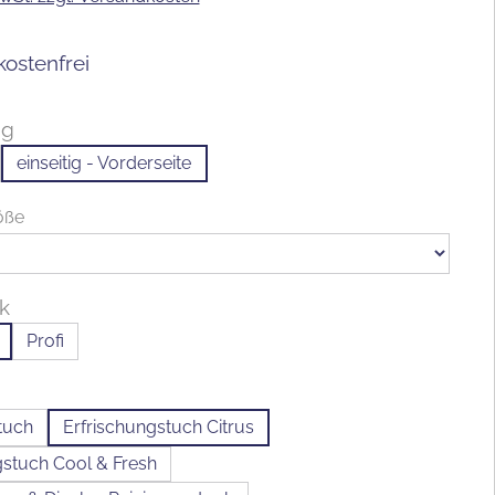
ostenfrei
ng
einseitig - Vorderseite
auswählen
öße
ck
Profi
tuch
Erfrischungstuch Citrus
gstuch Cool & Fresh